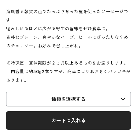
海風香る敦賀の山でたっぷり育った鹿を使ったソーセージで
す。
噛みしめるほどに広がる野生の旨味をぜひ食卓に。
素朴なプレーン、爽やかなハーブ、ビールにぴったりな辛め
のチョリソー。お好みで召し上がれ。
※冷凍便 賞味期限が２ヵ月以上あるものをお送りします。
内容量は約50g2本ですが、商品によりおおきくバラツキが
あります。
種類を選択する
カートに入れる