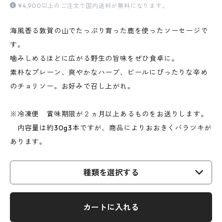
¥4,900以上のご注文で国内送料が無料になります。
海風香る敦賀の山でたっぷり育った鹿を使ったソーセージで
す。
噛みしめるほどに広がる野生の旨味をぜひ食卓に。
素朴なプレーン、爽やかなハーブ、ビールにぴったりな辛め
のチョリソー。お好みで召し上がれ。
※冷凍便 賞味期限が２ヵ月以上あるものをお送りします。
内容量は約30g3本ですが、商品によりおおきくバラツキが
あります。
種類を選択する
カートに入れる